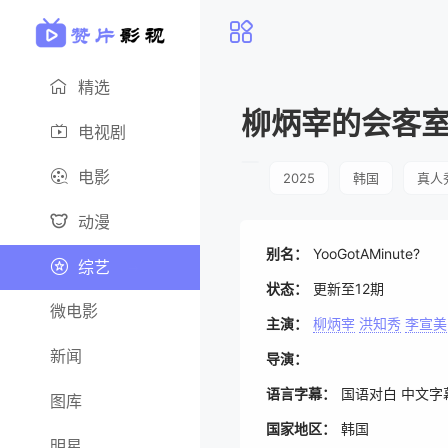
精选
柳炳宰的会客
电视剧
电影
2025
韩国
真人
动漫
别名：
YooGotAMinute?
综艺
状态：
更新至12期
微电影
主演：
柳炳宰
洪知秀
李宣美
新闻
导演：
语言字幕：
国语对白 中文字
图库
国家地区：
韩国
明星