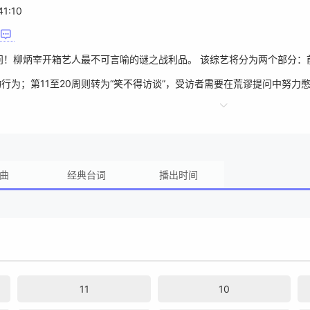
41:10
！柳炳宰开箱艺人最不可言喻的谜之战利品。 该综艺将分为两个部分：前
物行为；第11至20周则转为“笑不得访谈”，受访者需要在荒谬提问中努
曲
经典台词
播出时间
11
10