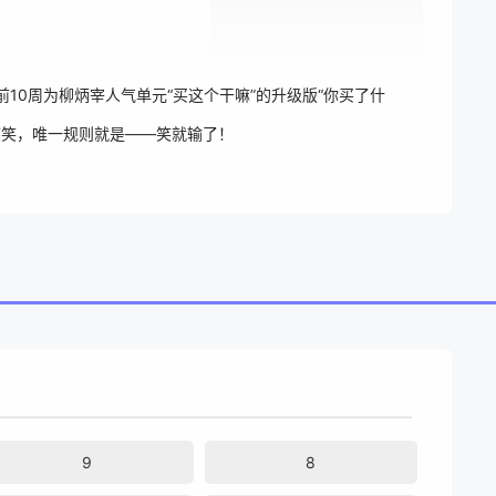
10周为柳炳宰人气单元“买这个干嘛”的升级版“你买了什
力憋笑，唯一规则就是——笑就输了！
9
8