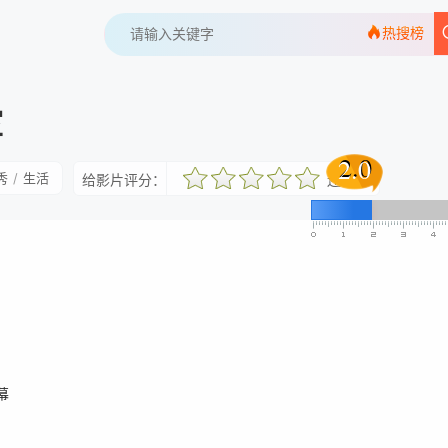
热搜榜
室
2.0
2.0
秀
/
生活
给影片评分：
还行
很差
较差
还行
推荐
力荐
幕