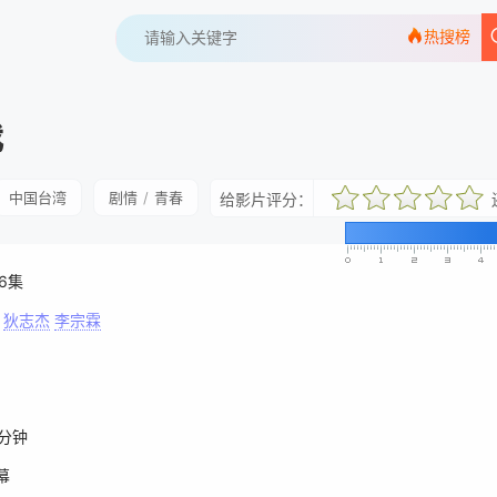
热搜榜
我
中国台湾
剧情
/
青春
给影片评分：
很差
较差
还行
推荐
力荐
共6集
狄志杰
李宗霖
5分钟
幕