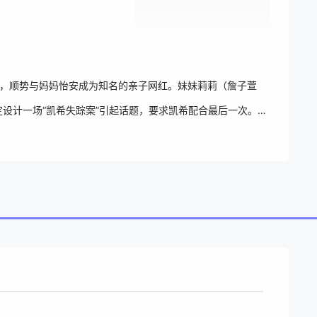
喜，顺势与妈妈怡安成为知名的亲子网红。妹妹莉莉（詹子萱
设计一场“凯希失踪案”引起话题，要求凯希配合最后一次。没
已被绑架，这起事件将带出怡安黑暗的过往，以及长年的心
母女三人的结局。