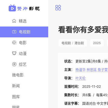
精选
看看你有多爱
电视剧
电影
电视剧
/
港台剧
2025
动漫
状态：
更新至2集|共6集 / 
综艺
主演：
杨谨华
林思廷
詹子萱
微电影
导演：
叶天伦
新闻
首播时间：
2025-11-02
集数时长：
共6集 / 每集4
图库
语言字幕：
国语对白 中文字
明星