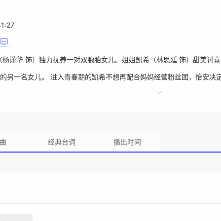
41:27
（杨谨华 饰）独力抚养一对双胞胎女儿。姐姐凯希（林思廷 饰）甜美讨
的另一名女儿。 进入青春期的凯希不想再配合妈妈经营粉丝团，怡安决定
成了真绑架。当怡安在媒体上做戏哭喊凯希离家出走，却不知实际上凯希
，要怡安开直播向网友证明她有资格当母亲，而网友的残酷投票亦将决定
曲
经典台词
播出时间