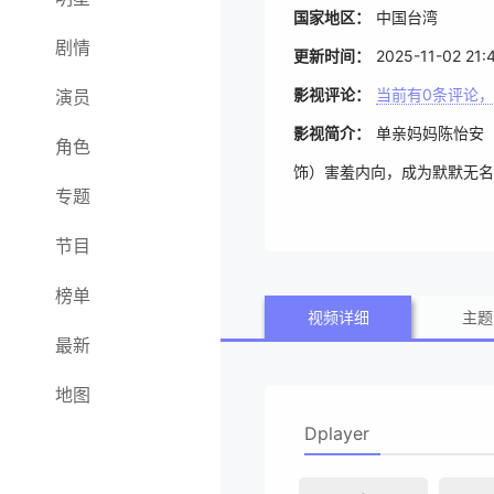
国家地区：
中国台湾
剧情
更新时间：
2025-11-02 21:
影视评论：
当前有
0
条评论，
演员
影视简介：
单亲妈妈陈怡安
角色
饰）害羞内向，成为默默无名
专题
想到，整起假失踪却阴错阳差
节目
结。 最后，绑架犯提出请求
榜单
视频详细
主题
最新
地图
Dplayer