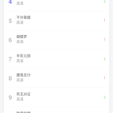
4
高清
不许离婚
5
高清
蝴蝶梦
6
高清
辛亥元勋
7
高清
魔鬼支付
8
高清
死无对证
9
高清