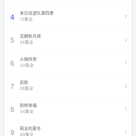
末日巡逻队第四季
4
12集全
花朝秋月夜
5
24集全
火锅传奇
6
30集全
启航
7
28集全
别样幸福
8
34集全
简言的夏冬
9
49集全