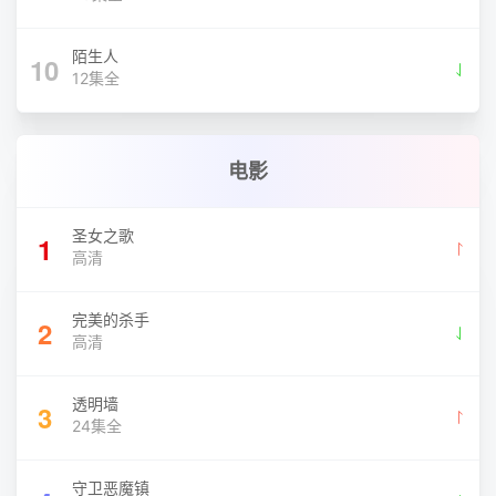
陌生人
10
12集全
电影
圣女之歌
1
高清
完美的杀手
2
高清
透明墙
3
24集全
守卫恶魔镇