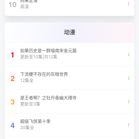
狗果定理
10
高清
动漫
如果历史是一群喵南宋金元篇
1
更新至10集|共12集
下流梗不存在的灰暗世界
2
12集全
是王者啊？之牡丹香幽大理寺
3
更新至3集
超级飞侠第十季
4
20集全