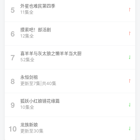
外星也难民第四季
5
11集全
摸索吧！部活剧
6
12集全
喜羊羊与灰太狼之懒羊羊当大厨
7
52集全
永恒剑祖
8
更新至7集|共40集
狐妖小红娘镜花缘篇
9
10集全
龙族新娘
10
更新至30集